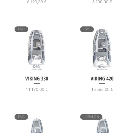
Prix
Prix
6 190,00 €
8 200,00 €
PVC
PVC
VIKING 330
VIKING 420
Prix
Prix
11 170,00 €
15 565,00 €
PVC
HYPALON