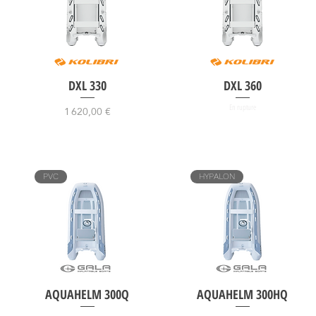
DXL 330
DXL 360
Prix
En rupture
1 620,00 €
PVC
HYPALON
AQUAHELM 300Q
AQUAHELM 300HQ