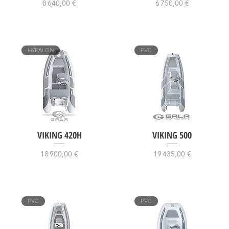
Prix
Prix
8 640,00 €
6 750,00 €
HYPALON
PVC
VIKING 420H
VIKING 500
Prix
Prix
18 900,00 €
19 435,00 €
PVC
PVC