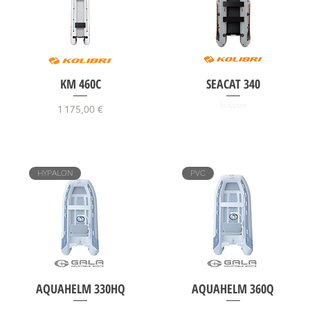
KM 460C
SEACAT 340
Prix
En rupture
1 175,00 €
HYPALON
PVC
AQUAHELM 330HQ
AQUAHELM 360Q