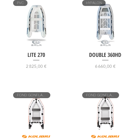
PVC
HYPALON
LITE 270
DOUBLE 360HD
Prix
Prix
2 825,00 €
6 660,00 €
FOND GONFLABLE
FOND GONFLABLE