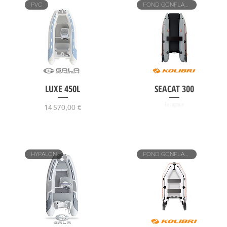
PVC
FOND GONFLABLE
LUXE 450L
SEACAT 300
Prix
En rupture
14 570,00 €
HYPALON
FOND GONFLABLE