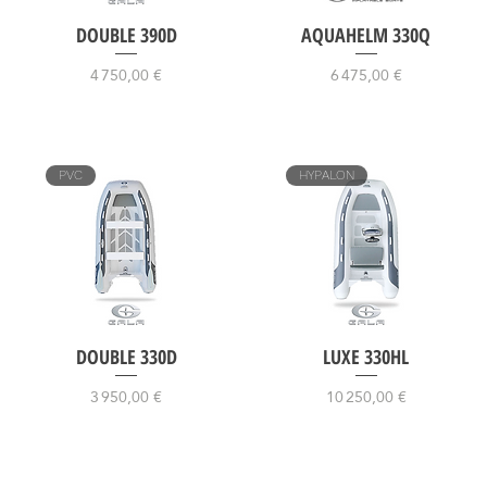
DOUBLE 390D
AQUAHELM 330Q
Prix
Prix
4 750,00 €
6 475,00 €
PVC
HYPALON
DOUBLE 330D
LUXE 330HL
Prix
Prix
3 950,00 €
10 250,00 €