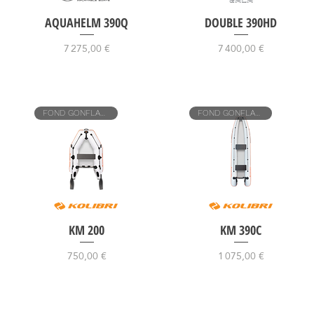
AQUAHELM 390Q
DOUBLE 390HD
Prix
Prix
7 275,00 €
7 400,00 €
FOND GONFLABLE
FOND GONFLABLE
KM 200
KM 390C
Prix
Prix
750,00 €
1 075,00 €