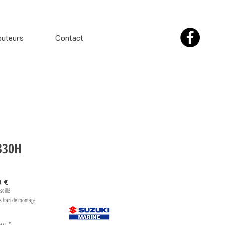
buteurs
Contact
330H
Prix
0 €
seillé
s frais de montage