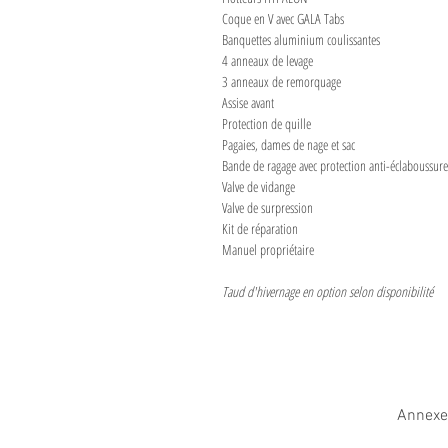
Coque en V avec GALA Tabs
Banquettes aluminium coulissantes
4 anneaux de levage
3 anneaux de remorquage
Assise avant
Protection de quille
Pagaies, dames de nage et sac
Bande de ragage avec protection anti-éclaboussure
Valve de vidange
Valve de surpression
Kit de réparation
Manuel propriétaire
Taud d'hivernage en option selon disponibilité
Annexe