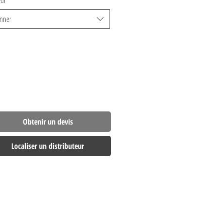
ur
*
onner
Obtenir un devis
Localiser un distributeur