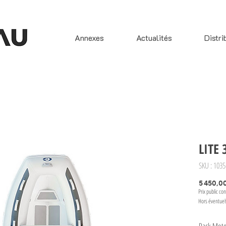
Annexes
Actualités
Distri
LITE 
SKU : 1035
5 450,0
Prix public con
Hors éventuel